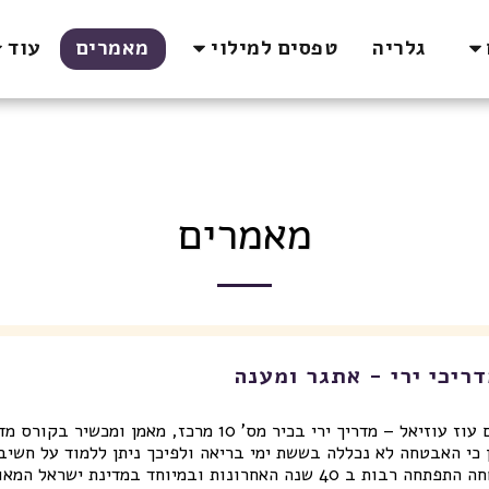
גלריה
מאמרים
טפסים למילוי
עוד
מאמרים
ריכי ירי - אתגר ומענה
כתב: שלום עוז עוזיאל – מדריך ירי בכיר מס' 10
ן כי האבטחה לא נכללה בששת ימי בריאה ולפיכך ניתן ללמוד על חשי
 האחרונות ובמיוחד במדינת ישראל המאוימת באופן תדיר באירועי טרור