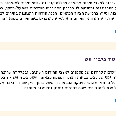
רכות למצבי חירום מכשירה מכללת קורפוס צוותי חירום למשימות בש
 ההתגוננות ומסייעת לו בתכנון התגוננות האזרחית במפעל/מתקן, בה
ות וסיוע ברכישת הציוד המתאים, הכנת הוראות התנהגות בחירום לכל
עוד. ייעוד צוותי החירום הוא לסייע לעובדים בעת חירום במספר תחו
טח כיבוי אש
ערכות לחירום של מתקנים למצבי החירום השונים, ובכלל זה שריפה, 
הוראת מכ"ר 503 של נציב כבאות והצלה ומפקח כבאות ראשי. כיבוי אש -
על פי חוק שהוציא מפקח הכבאות הראשי. בתוך תיק שטח - כיבוי אש
 מנת לכתוב תיק שטח דרושים ניסיון ומיומנות מיוחדת.